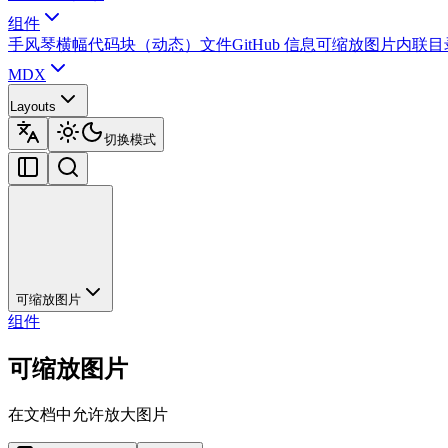
组件
手风琴
横幅
代码块（动态）
文件
GitHub 信息
可缩放图片
内联目
MDX
Layouts
切换模式
可缩放图片
组件
可缩放图片
在文档中允许放大图片