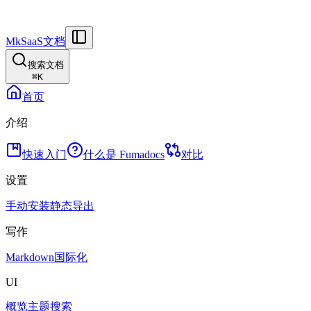
MkSaaS文档
搜索文档
⌘
K
首页
介绍
快速入门
什么是 Fumadocs
对比
设置
手动安装
静态导出
写作
Markdown
国际化
UI
概览
主题
搜索